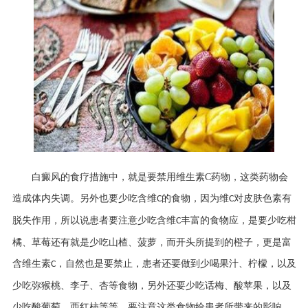
白癜风的食疗措施中，就是要禁用维生素
C
药物，这类药物会
造成体内失调。另外也要少吃含维
的食物，因为维
对皮肤色素有
C
C
脱失作用，所以说患者要注意少吃含维
丰富的食物应，是要少吃柑
C
橘、草莓还有就是少吃山楂、菠萝，而开头所提到的橙子，更是富
含维生素
，自然也是要禁止，患者还要做到少喝果汁、柠檬，以及
C
少吃弥猴桃、李子、杏等食物，另外还要少吃话梅、酸苹果，以及
少吃酸葡萄、西红柿等等，要注意这类食物给患者所带来的影响。